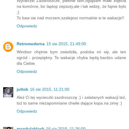
Wycieczki Zazdroszcze, pieknie tam,oglądam małe zdjecia
na komórce, bo laptop zepsuty,ale i tak widzę, że fajnie bylo
;)
To baw sie nad morzem,szalejesz normalnie w te wakacje!!
Odpowiedz
Retromoderna
15 sie 2015, 21:49:00
Windsor chętnie bym zwiedziła, podoba mi się, ale ten
ogród - przepiękny. Te wakacje chyba będą bardzo udane
dla Ciebie.
Odpowiedz
jultob
16 sie 2015, 11:21:00
Ależ Ci tej wycieczki zazdroszczę :) i zalatanych wakacji też,
toż to same niezapomniane chwile dające kopa na zimę :)
Odpowiedz
magdulablack
16 sie 2015, 11:26:00