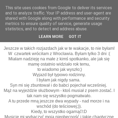
This site uses cookies from Google to deliver its services
and to analyze traffic. Your IP address and user-agent are
shared with Google along with performance and security
metrics to ensure quality of service, generate usage
statistics, and to detect and address abuse.
15 sierpnia 2015
Windsor w trampkach ;)
LEARN MORE
GOT IT
Jeszcze w takich rozjazdach jak w te wakacje, to nie byłam!
W czwartek wróciłam z Wrocławia. Byłam tylko 3 dni :(
Miałam nadzieję na małe z kimś spotkanko, ale jak się
mamę ostatnio widziało rok temu,
to wiadomo jak wyszło;)
Wyjazd był typowo rodzinny.
I byłam jak nigdy sama.
Syn mi się zbuntował i do babci pojechał wcześniej.
Mąż na wyjeżdzie służbowym - ktoś musiał z psem zostać. I
tak nam się wszystko pogmatwało.
A tu przede mną jeszcze dwa wypady - nad morze i na
wschód (do teściowej;)).
Kiedy, to wszystko ogarnąć!:D
Musicie mi wybaczyć moją nieobecność i takie chaotyczne