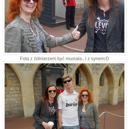
Fota z żołnierzem być musiała...i z synem:D