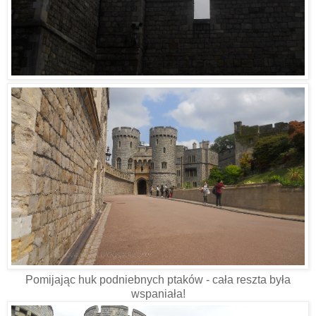
Pomijając huk podniebnych ptaków - cała reszta była
wspaniała!