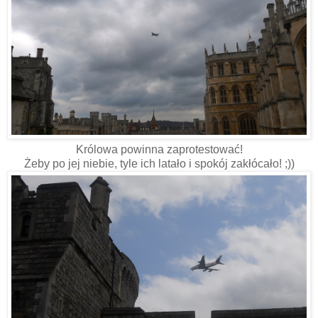
Królowa powinna zaprotestować!
Żeby po jej niebie, tyle ich latało i spokój zakłócało! ;))