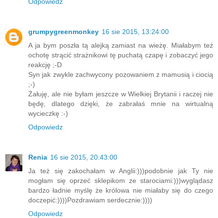
Odpowiedz
grumpygreenmonkey
16 sie 2015, 13:24:00
A ja bym poszła tą alejką zamiast na wieżę. Miałabym też
ochotę strącić strażnikowi tę puchatą czapę i zobaczyć jego
reakcję ;-D
Syn jak zwykle zachwycony pozowaniem z mamusią i ciocią
;-)
Żałuję, ale nie byłam jeszcze w Wielkiej Brytanii i raczej nie
będę, dlatego dzięki, że zabrałaś mnie na wirtualną
wycieczkę :-)
Odpowiedz
Renia
16 sie 2015, 20:43:00
Ja też się zakochałam w Anglii:)))podobnie jak Ty nie
mogłam się oprzeć sklepikom ze starociami:)))wyglądasz
bardzo ładnie myślę że królowa nie miałaby się do czego
doczepić:))))Pozdrawiam serdecznie:))))
Odpowiedz