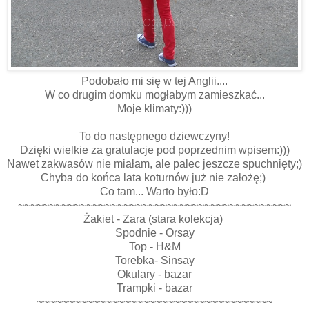
Podobało mi się w tej Anglii....
W co drugim domku mogłabym zamieszkać...
Moje klimaty:)))
To do następnego dziewczyny!
Dzięki wielkie za gratulacje pod poprzednim wpisem:)))
Nawet zakwasów nie miałam, ale palec jeszcze spuchnięty;)
Chyba do końca lata koturnów już nie założę;)
Co tam... Warto było:D
~~~~~~~~~~~~~~~~~~~~~~~~~~~~~~~~~~~~~~~~~~~~
Żakiet - Zara (stara kolekcja)
Spodnie - Orsay
Top - H&M
Torebka- Sinsay
Okulary - bazar
Trampki - bazar
~~~~~~~~~~~~~~~~~~~~~~~~~~~~~~~~~~~~~~