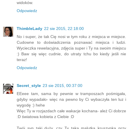
widoków.
Odpowiedz
ThimbleLady
22 sie 2015, 22:18:00
No i super, że tak Cię nosi w tym roku z miejsca w miejsce.
Cudowne to doświadczenia poznawać miejsca i ludzi.
Wycieczka rewelacyjna, zdjęcia super i Ty na swoim miejscu
:) Baw się więc cudnie, do utraty tchu bo kiedy jeśli nie
teraz!
Odpowiedz
Secret_style
23 sie 2015, 00:37:00
EEeee tam, sama by pewnie w tramposzach pośmigała,
gdyby wypadało- więc na pewno by Ci wybaczyła ten luz i
wygodę :) hehe
Więc Ty w rozjazdach całe wakacje kochana- ależ Ci dobrze
:D światowa kobieta z Ciebie :D
Twój syn taki duży, czy Ty taka malutka kruszynka przy