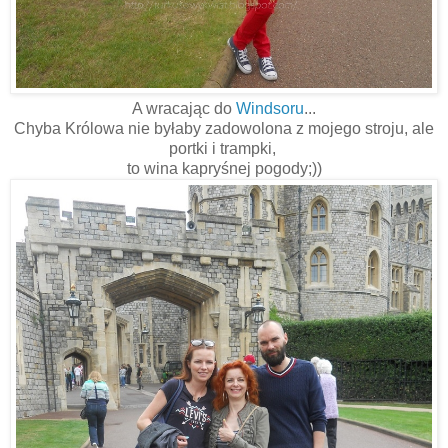
A wracając do
Windsoru
...
Chyba Królowa nie byłaby zadowolona z mojego stroju, ale
portki i trampki,
to wina kapryśnej pogody;))