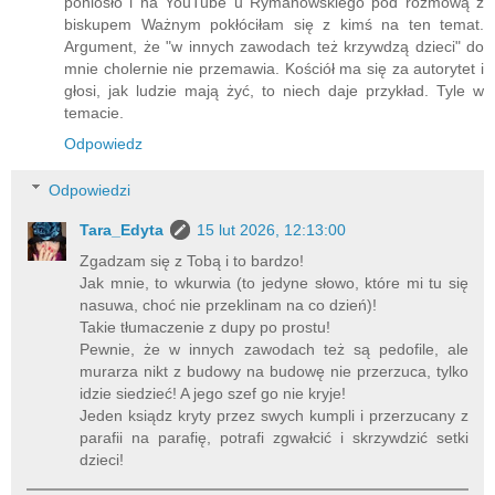
poniosło i na YouTube u Rymanowskiego pod rozmową z
biskupem Ważnym pokłóciłam się z kimś na ten temat.
Argument, że "w innych zawodach też krzywdzą dzieci" do
mnie cholernie nie przemawia. Kościół ma się za autorytet i
głosi, jak ludzie mają żyć, to niech daje przykład. Tyle w
temacie.
Odpowiedz
Odpowiedzi
Tara_Edyta
15 lut 2026, 12:13:00
Zgadzam się z Tobą i to bardzo!
Jak mnie, to wkurwia (to jedyne słowo, które mi tu się
nasuwa, choć nie przeklinam na co dzień)!
Takie tłumaczenie z dupy po prostu!
Pewnie, że w innych zawodach też są pedofile, ale
murarza nikt z budowy na budowę nie przerzuca, tylko
idzie siedzieć! A jego szef go nie kryje!
Jeden ksiądz kryty przez swych kumpli i przerzucany z
parafii na parafię, potrafi zgwałcić i skrzywdzić setki
dzieci!