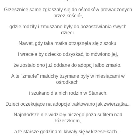
Grzesznice same zgłaszały się do ośrodków prowadzonych
przez kościół,
gdzie rodziły i zmuszane były do pozostawiania swych
dzieci.
Nawet, gdy taka matka otrząsnęła się z szoku
i wracała by dziecko odzyskać, to mówiono jej,
że zostało ono już oddane do adopcji albo zmarło.
A te "zmarłe" maluchy trzymane były w miesiącami w
ośrodkach
i szukano dla nich rodzin w Stanach.
Dzieci oczekujące na adopcje traktowano jak zwierzątka...
Najmłodsze nie widziały niczego poza sufitem nad
łóżeczkiem,
a te starsze godzinami kiwały się w krzesełkach...