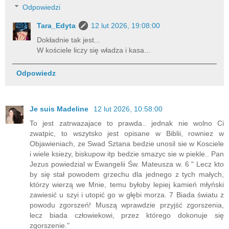
Odpowiedzi
Tara_Edyta
12 lut 2026, 19:08:00
Dokładnie tak jest...
W kościele liczy się władza i kasa...
Odpowiedz
Je suis Madeline
12 lut 2026, 10:58:00
To jest zatrwazajace to prawda.. jednak nie wolno Ci
zwatpic, to wszytsko jest opisane w Biblii, rowniez w
Objawieniach, ze Swad Sztana bedzie unosil sie w Kosciele
i wiele ksiezy, biskupow itp bedzie smazyc sie w piekle.. Pan
Jezus powiedzial w Ewangelii Św. Mateusza w. 6 " Lecz kto
by się stał powodem grzechu dla jednego z tych małych,
którzy wierzą we Mnie, temu byłoby lepiej kamień młyński
zawiesić u szyi i utopić go w głębi morza. 7 Biada światu z
powodu zgorszeń! Muszą wprawdzie przyjść zgorszenia,
lecz biada człowiekowi, przez którego dokonuje się
zgorszenie."