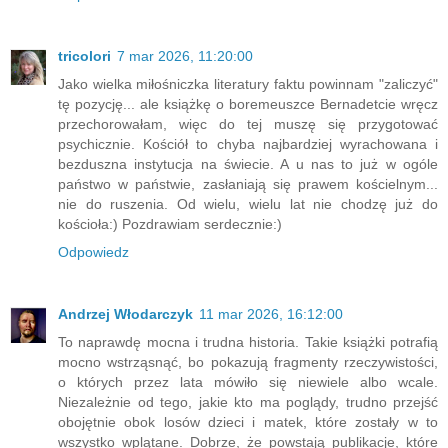
tricolori
7 mar 2026, 11:20:00
Jako wielka miłośniczka literatury faktu powinnam "zaliczyć"
tę pozycję... ale książkę o boremeuszce Bernadetcie wręcz
przechorowałam, więc do tej muszę się przygotować
psychicznie. Kościół to chyba najbardziej wyrachowana i
bezduszna instytucja na świecie. A u nas to już w ogóle
państwo w państwie, zasłaniają się prawem kościelnym...
nie do ruszenia. Od wielu, wielu lat nie chodzę już do
kościoła:) Pozdrawiam serdecznie:)
Odpowiedz
Andrzej Włodarczyk
11 mar 2026, 16:12:00
To naprawdę mocna i trudna historia. Takie książki potrafią
mocno wstrząsnąć, bo pokazują fragmenty rzeczywistości,
o których przez lata mówiło się niewiele albo wcale.
Niezależnie od tego, jakie kto ma poglądy, trudno przejść
obojętnie obok losów dzieci i matek, które zostały w to
wszystko wplątane. Dobrze, że powstają publikacje, które