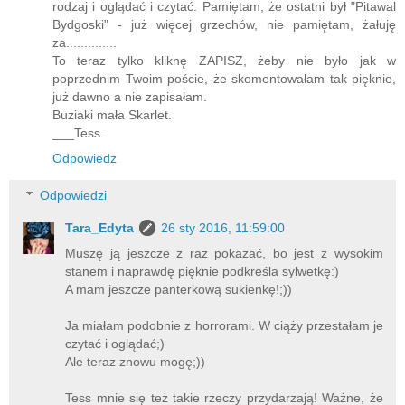
rodzaj i oglądać i czytać. Pamiętam, że ostatni był "Pitawal
Bydgoski" - już więcej grzechów, nie pamiętam, żałuję
za..............
To teraz tylko kliknę ZAPISZ, żeby nie było jak w
poprzednim Twoim poście, że skomentowałam tak pięknie,
już dawno a nie zapisałam.
Buziaki mała Skarlet.
___Tess.
Odpowiedz
Odpowiedzi
Tara_Edyta
26 sty 2016, 11:59:00
Muszę ją jeszcze z raz pokazać, bo jest z wysokim
stanem i naprawdę pięknie podkreśla sylwetkę:)
A mam jeszcze panterkową sukienkę!;))
Ja miałam podobnie z horrorami. W ciąży przestałam je
czytać i oglądać;)
Ale teraz znowu mogę;))
Tess mnie się też takie rzeczy przydarzają! Ważne, że