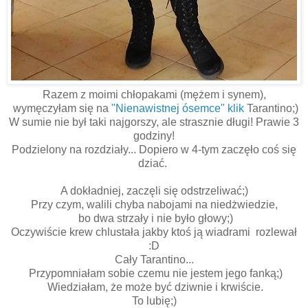
Razem z moimi chłopakami (mężem i synem),
wymęczyłam się na
"Nienawistnej ósemce" klik
Tarantino;)
W sumie nie był taki najgorszy, ale strasznie długi! Prawie 3
godziny!
Podzielony na rozdziały... Dopiero w 4-tym zaczęło coś się
dziać.
A dokładniej, zaczęli się odstrzeliwać;)
Przy czym, walili chyba nabojami na niedżwiedzie,
bo dwa strzały i nie było głowy;)
Oczywiście krew chlustała jakby ktoś ją wiadrami rozlewał
:D
Cały Tarantino...
Przypomniałam sobie czemu nie jestem jego fanką;)
Wiedziałam, że może być dziwnie i krwiście.
To lubię;)