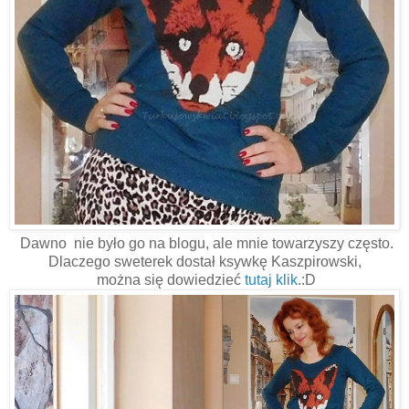
Dawno nie było go na blogu, ale mnie towarzyszy często.
Dlaczego sweterek dostał ksywkę Kaszpirowski,
można się dowiedzieć
tutaj klik
.:D