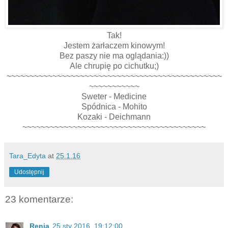
Tak!
Jestem żarłaczem kinowym!
Bez paszy nie ma oglądania:))
Ale chrupię po cichutku;)
~~~~~~~~~~~~~~~~~~~~~~~~~~~~~~~~~~~~~~~~~~~~~~~
~~~~~~~~~~~
Sweter - Medicine
Spódnica - Mohito
Kozaki - Deichmann
~~~~~~~~~~~~~~~~~~~~~~~~~~~~~~~~~~~~~~~~
Tara_Edyta
at
25.1.16
Udostępnij
23 komentarze:
Renia
25 sty 2016, 19:12:00