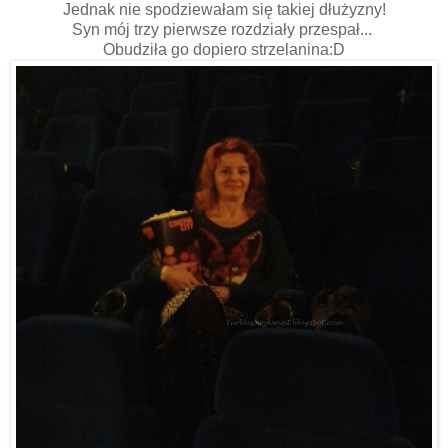
Jednak nie spodziewałam się takiej dłużyzny!
Syn mój trzy pierwsze rozdziały przespał...
Obudziła go dopiero strzelanina:D