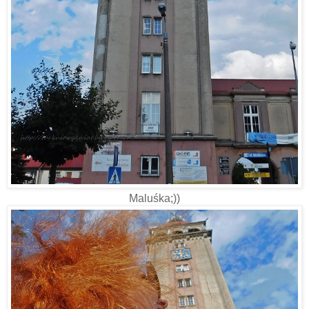
Maluśka;))