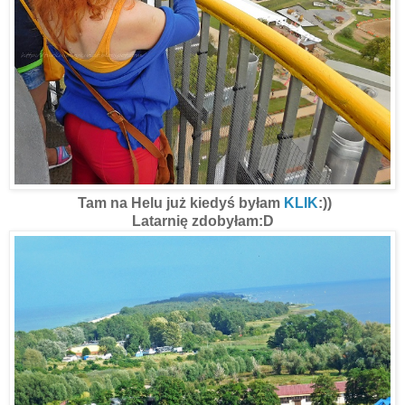
Tam na Helu już kiedyś byłam
KLIK
:))
Latarnię zdobyłam:D