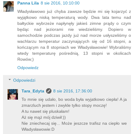
Panna Lila
8 sie 2016, 10:10:00
Władysławowo już chyba zawsze będzie mi się kojarzyć z
wyjątkowo niską temperaturą wody. Dwa lata temu nad
bałtyckie wybrzeże napłynęły jakieś zimne prądy o czym
będąc nad jeziorami nie wiedzieliśmy. Dopiero w
samochodzie podczas jazdy już nad morze usłyszeliśmy o
wachlarzu temperatur zaczynających się od 16 stopni, a
kończącym na 8 stopniach we Władysławowie! Wybraliśmy
wtedy temperaturę pośrednią, 13 stopni w okolicach
Rowów;)
Odpowiedz
Odpowiedzi
Tara_Edyta
8 sie 2016, 17:36:00
To mnie się udało, bo woda była wyjatkowo ciepła! A ja
zmarzluch jestem i zwykle tylko stopy moczę!
A tu nawet się pluskałam!
Aż się mąż mój dziwił:))
Nie zniechecaj się... Może jeszcze trafisz na ciepło we
Władysławowie:D