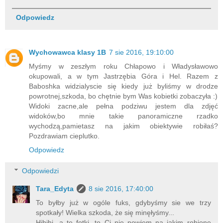
Odpowiedz
Wychowawca klasy 1B
7 sie 2016, 19:10:00
Myśmy w zeszłym roku Chłapowo i Władysławowo
okupowali, a w tym Jastrzębia Góra i Hel. Razem z
Baboshka widzialyscie się kiedy już byliśmy w drodze
powrotnej,szkoda, bo chętnie bym Was kobietki zobaczyła :)
Widoki zacne,ale pełna podziwu jestem dla zdjęć
widoków,bo mnie takie panoramiczne rzadko
wychodzą,pamietasz na jakim obiektywie robiłaś?
Pozdrawiam cieplutko.
Odpowiedz
Odpowiedzi
Tara_Edyta
8 sie 2016, 17:40:00
To byłby już w ogóle fuks, gdybyśmy sie we trzy
spotkały! Wielka szkoda, że się minęłyśmy...
Hihihi, a te fotki, to Ci nie powiem na jakim robione