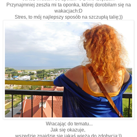
Przynajmniej zeszła mi ta oponka, której dorobiłam się na
wakacjach:D
Stres, to mój najlepszy sposób na szczupłą talię;))
Wracając do tematu...
Jak się okazuje,
wszędzie znajdzie się jakaś wieża do zdobycia:))