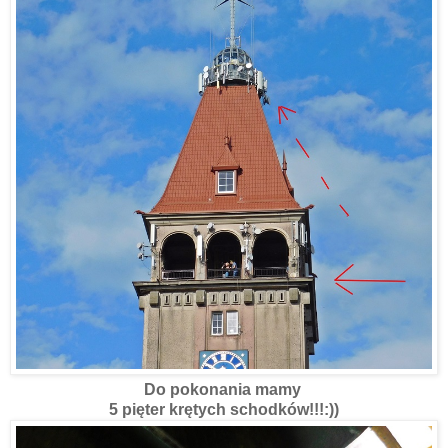
Do pokonania mamy
5 pięter krętych schodków!!!:))