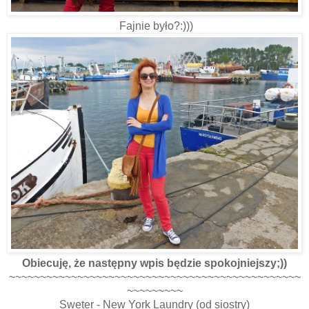
Fajnie było?:)))
Obiecuję, że następny wpis będzie spokojniejszy;))
~~~~~~~~~~~~~~~~~~~~~~~~~~~~~~~~~~~~~~~~~~~~~~~
~~~~~~~~~
Sweter - New York Laundry (od siostry)