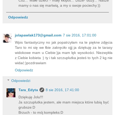
Cóż... Małe dzieci - mały kłopot... Duże- duży... Nasze
mamy o nas się martwią, a my o swoje pociechy:))
Odpowiedz
jolapawlak173@gmail.com
7 sie 2016, 17:01:00
Wpis fantastyczny no jak popatrzyłam na te piękne zdjęcia
Taro to mi się we łbie zakręciło ojjj ja dziękuję za te tarasy
widokowe mam u Ciebie:)ja mam lęk wysokości. Niezwykła
z Ciebie kobieta :) ty i tak szczuplutka jesteś to tych 2 kg nie
widać:)pozdrawiam
Odpowiedz
Odpowiedzi
Tara_Edyta
8 sie 2016, 17:41:00
Dziękuję Jolu!!!
Ja szczuplutka jestem, ale mam miejsca które lubią być
grubsze:D
Brzuch - to mój kompleks:D