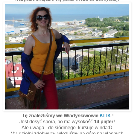
Tę znależliśmy we Władysławowie
KLIK
!
Jest dosyć spora, bo ma wysokość
14 pięter!
Ale uwaga - do siódmego kursuje winda:D
My, dzielni zdobywcy, wleżliśmy na górę na własnych