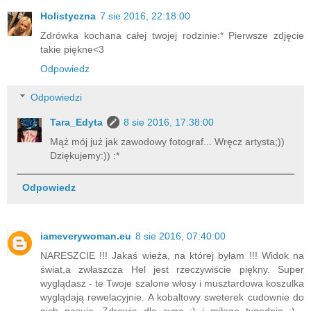
Holistyczna
7 sie 2016, 22:18:00
Zdrówka kochana całej twojej rodzinie:* Pierwsze zdjęcie
takie piękne<3
Odpowiedz
Odpowiedzi
Tara_Edyta
8 sie 2016, 17:38:00
Mąż mój już jak zawodowy fotograf... Wręcz artysta;))
Dziękujemy:)) :*
Odpowiedz
iameverywoman.eu
8 sie 2016, 07:40:00
NARESZCIE !!! Jakaś wieża, na której byłam !!! Widok na
świat,a zwłaszcza Hel jest rzeczywiście piękny. Super
wyglądasz - te Twoje szalone włosy i musztardowa koszulka
wyglądają rewelacyjnie. A kobaltowy sweterek cudownie do
nich pasuje. Zdrowia dla syna :) i miłego tygodnia :) .