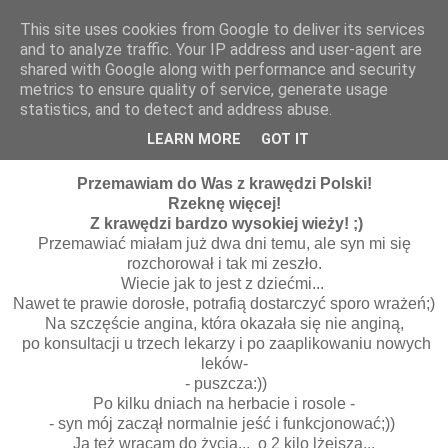
This site uses cookies from Google to deliver its services
and to analyze traffic. Your IP address and user-agent are
shared with Google along with performance and security
metrics to ensure quality of service, generate usage
statistics, and to detect and address abuse.
06 sierpnia 2016
Na krawędzi... ;)
LEARN MORE
GOT IT
Przemawiam do Was z krawędzi Polski!
Rzeknę więcej!
Z krawędzi bardzo wysokiej wieży! ;)
Przemawiać miałam już dwa dni temu, ale syn mi się
rozchorował i tak mi zeszło.
Wiecie jak to jest z dziećmi...
Nawet te prawie dorosłe, potrafią dostarczyć sporo wrażeń;)
Na szczęście angina, która okazała się nie anginą,
po konsultacji u trzech lekarzy i po zaaplikowaniu nowych
leków-
- puszcza:))
Po kilku dniach na herbacie i rosole -
- syn mój zaczął normalnie jeść i funkcjonować;))
Ja też wracam do życia... o 2 kilo lżejsza...