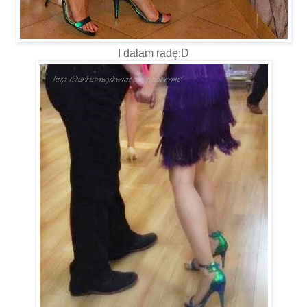
I dałam radę:D