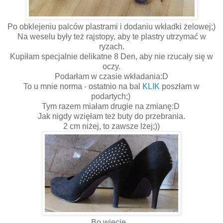
Po obklejeniu palców plastrami i dodaniu wkładki żelowej;)
Na weselu były też rajstopy, aby te plastry utrzymać w
ryzach.
Kupiłam specjalnie delikatne 8 Den, aby nie rzucały się w
oczy.
Podarłam w czasie wkładania:D
To u mnie norma - ostatnio na bal
KLIK
poszłam w
podartych;)
Tym razem miałam drugie na zmianę:D
Jak nigdy wzięłam też buty do przebrania.
2 cm niżej, to zawsze lżej;))
Bo wiecie...