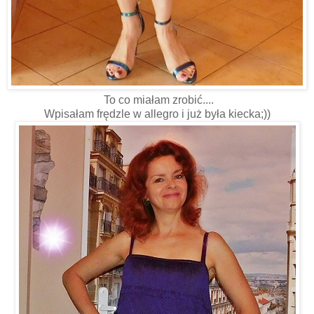
To co miałam zrobić....
Wpisałam frędzle w allegro i już była kiecka;))