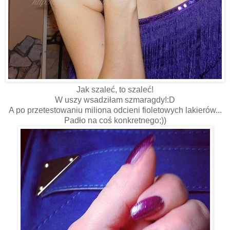
Jak szaleć, to szaleć!
W uszy wsadziłam szmaragdy!:D
A po przetestowaniu miliona odcieni fioletowych lakierów...
Padło na coś konkretnego;))