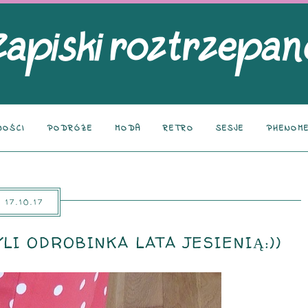
NOŚCI
PODRÓŻE
MODA
RETRO
SESJE
PHENOME
17.10.17
ZYLI ODROBINKA LATA JESIENIĄ:))