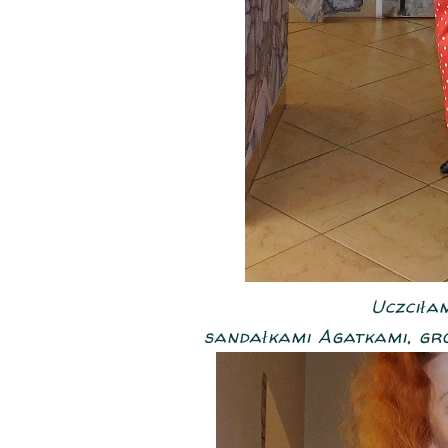
Uczciłam
sandałkami Agatkami, gros