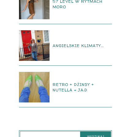
57 LEVEL W RYTMACH
MORO
ANGIELSKIE KLIMATY...
RETRO + DŻINSY +
NUTELLA = JA:D