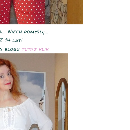
.. Niech pomyślę...
Z 14 lat!
na blogu
tutaj klik.