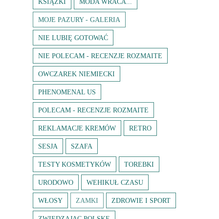
KSIĄŻKI
MODA WRACA...
MOJE PAZURY - GALERIA
NIE LUBIĘ GOTOWAĆ
NIE POLECAM - RECENZJE ROZMAITE
OWCZAREK NIEMIECKI
PHENOMENAL US
POLECAM - RECENZJE ROZMAITE
REKLAMACJE KREMÓW
RETRO
SESJA
SZAFA
TESTY KOSMETYKÓW
TOREBKI
URODOWO
WEHIKUŁ CZASU
WŁOSY
ZAMKI
ZDROWIE I SPORT
ZWIEDZAJĄC POLSKĘ