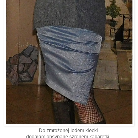
Do zmrożonej lodem kiecki
dodałam obsypane szronem kabaretki,