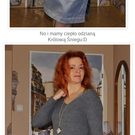
No i mamy ciepło odzianą
Królową Śniegu:D