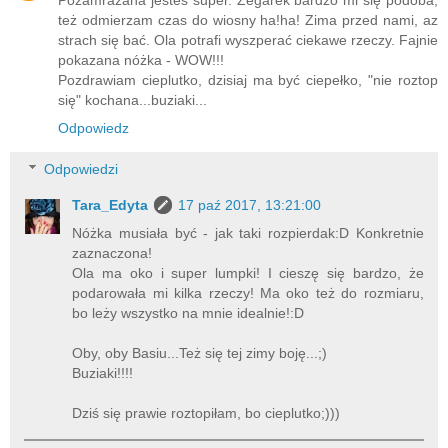
też odmierzam czas do wiosny ha!ha! Zima przed nami, az
strach się bać. Ola potrafi wyszperać ciekawe rzeczy. Fajnie
pokazana nóżka - WOW!!!
Pozdrawiam cieplutko, dzisiaj ma być ciepełko, "nie roztop
się" kochana...buziaki...
Odpowiedz
Odpowiedzi
Tara_Edyta
17 paź 2017, 13:21:00
Nóżka musiała być - jak taki rozpierdak:D Konkretnie
zaznaczona!
Ola ma oko i super lumpki! I cieszę się bardzo, że
podarowała mi kilka rzeczy! Ma oko też do rozmiaru,
bo leży wszystko na mnie idealnie!:D
Oby, oby Basiu...Też się tej zimy boję...;)
Buziaki!!!!
Dziś się prawie roztopiłam, bo cieplutko;)))