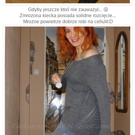
Gdyby jeszcze ktoś nie zauważył... 😜
Zmrożona kiecka posiada solidne rozcięcie...
Mrożne powietrze dobrze robi na cellulit:D