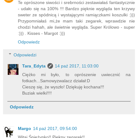
Te oprószone siwości i srebrności zestawiałaś fantastycznie
- udało się na 100% !!! Bardzo pięknie wygląda ten krzywy
sweter ze spódnicą i wystającymi ramiączkami koszulki :)))
Przypomniałaś mi,że mam taki zegarek, wprawdzie nie
chodzi hahah, ale świetnie wygląda. Super Królowo - super
:))) . Kisses - Margot :)))
Odpowiedz
Odpowiedzi
Tara_Edyta
14 paź 2017, 11:03:00
Ciężko mi było, to oprószenie uwiecznić na
fotkach...Samowyzwalacz działał:D
Cieszę się, że wyszło! Dziękuję kochana!!!
Buziak wielki!!!!
Odpowiedz
Margo
14 paź 2017, 09:54:00
Witaj Śnieźynko!! Piekny zegarek!!