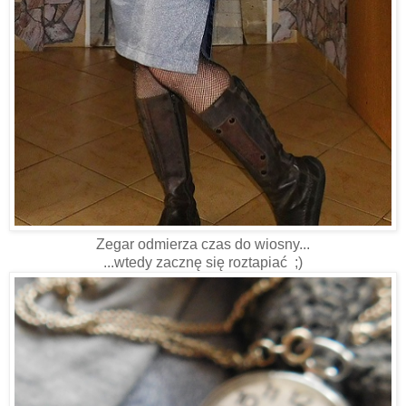
Zegar odmierza czas do wiosny...
...wtedy zacznę się roztapiać ;)