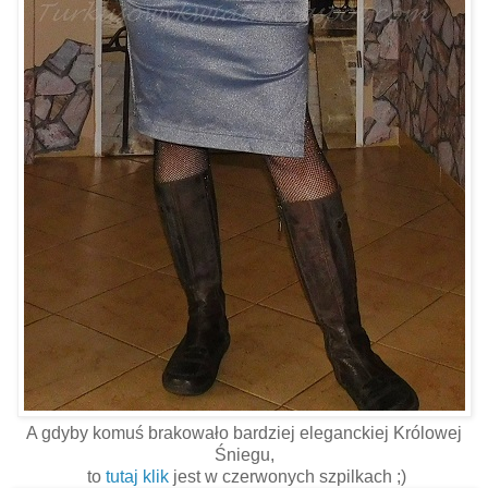
A gdyby komuś brakowało bardziej eleganckiej Królowej
Śniegu,
to
tutaj klik
jest w czerwonych szpilkach ;)