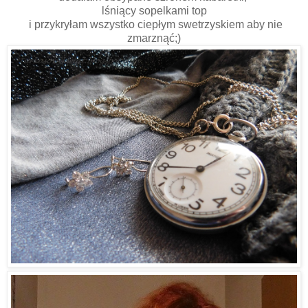
lśniący sopelkami top
i przykryłam wszystko ciepłym swetrzyskiem aby nie
zmarznąć;)