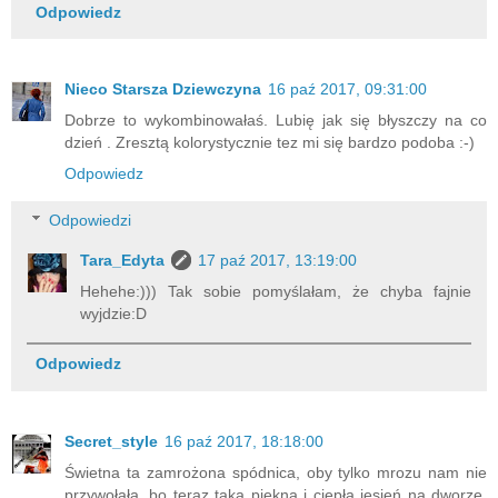
Odpowiedz
Nieco Starsza Dziewczyna
16 paź 2017, 09:31:00
Dobrze to wykombinowałaś. Lubię jak się błyszczy na co
dzień . Zresztą kolorystycznie tez mi się bardzo podoba :-)
Odpowiedz
Odpowiedzi
Tara_Edyta
17 paź 2017, 13:19:00
Hehehe:))) Tak sobie pomyślałam, że chyba fajnie
wyjdzie:D
Odpowiedz
Secret_style
16 paź 2017, 18:18:00
Świetna ta zamrożona spódnica, oby tylko mrozu nam nie
przywołała, bo teraz taka piekna i ciepła jesień na dworze,