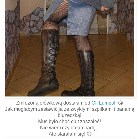
Zmrożoną ołówkową dostałam od
Oli Lumpoli
😘
Jak mogłabym zestawić ją ze zwykłymi szpilkami i banalną
bluzeczką!
Mus było choć ciut zaszaleć!
Nie wiem czy dałam radę...
Ale starałam się! 😊