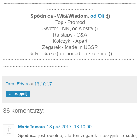
~~~~~~~~~~~~~~~~~~~~~~~~~~~~~~~~~~~~~~~~~~~~~~~
~~~~~~~~~~~~~~~~~
Spódnica - Wit&Wisdom,
od Oli
:))
Top - Promod
Sweter - NN, od siostry:))
Rajstopy - C&A
Kolczyki - Apart
Zegarek - Made in USSR
Buty - Brako (już ponad 15-stoletnie;))
~~~~~~~~~~~~~~~~~~~~~~~~~~~~~~~~~~~~~~~~~~~~~~~
~~~~~~~~~~~~~~~~~~~~~~~
Tara_Edyta
at
13.10.17
Udostępnij
36 komentarzy:
MariaTamara
13 paź 2017, 18:10:00
Spódnica jest świetna, ale ten zegarek- naszyjnik to cudo,