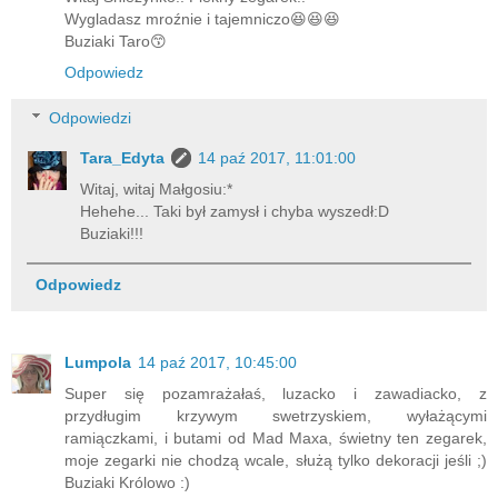
Wygladasz mroźnie i tajemniczo😆😆😆
Buziaki Taro😙
Odpowiedz
Odpowiedzi
Tara_Edyta
14 paź 2017, 11:01:00
Witaj, witaj Małgosiu:*
Hehehe... Taki był zamysł i chyba wyszedł:D
Buziaki!!!
Odpowiedz
Lumpola
14 paź 2017, 10:45:00
Super się pozamrażałaś, luzacko i zawadiacko, z
przydługim krzywym swetrzyskiem, wyłażącymi
ramiączkami, i butami od Mad Maxa, świetny ten zegarek,
moje zegarki nie chodzą wcale, służą tylko dekoracji jeśli ;)
Buziaki Królowo :)