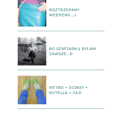
ROZTRZEPANY
WEEKEND....;)
BO SZAFIARKĄ BYŁAM
ZAWSZE...:D
RETRO + DŻINSY +
NUTELLA = JA:D