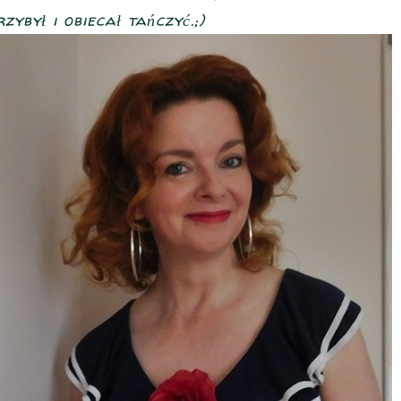
ybył i obiecał tańczyć.;)