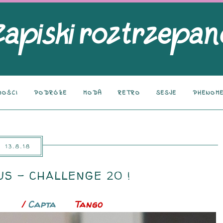
NOŚCI
PODRÓŻE
MODA
RETRO
SESJE
PHENOME
13.8.18
S - CHALLENGE 20 !
ango
/
Capta
in’s
Tango