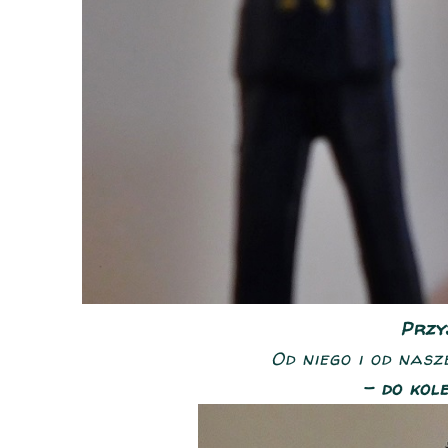
Przy
Od niego i od nas
- do kol