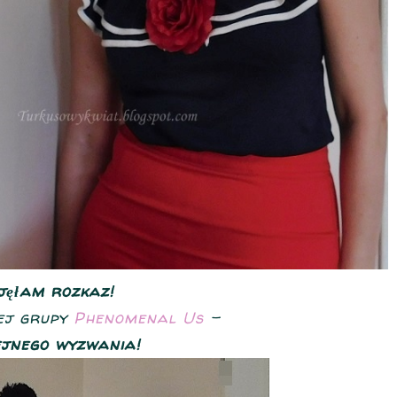
jęłam rozkaz!
zej grupy
Phenomenal Us
-
ejnego wyzwania!