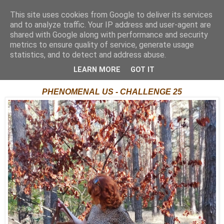
This site uses cookies from Google to deliver its services
and to analyze traffic. Your IP address and user-agent are
shared with Google along with performance and security
metrics to ensure quality of service, generate usage
statistics, and to detect and address abuse.
01 października 2018
Dziewczyny lubią brąz/ Girls Like Brown
LEARN MORE
GOT IT
PHENOMENAL US - CHALLENGE 25