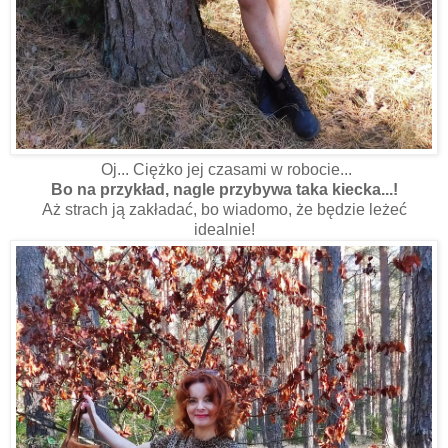
Oj... Ciężko jej czasami w robocie...
Bo na przykład, nagle przybywa taka kiecka...!
Aż strach ją zakładać, bo wiadomo, że będzie leżeć
idealnie!