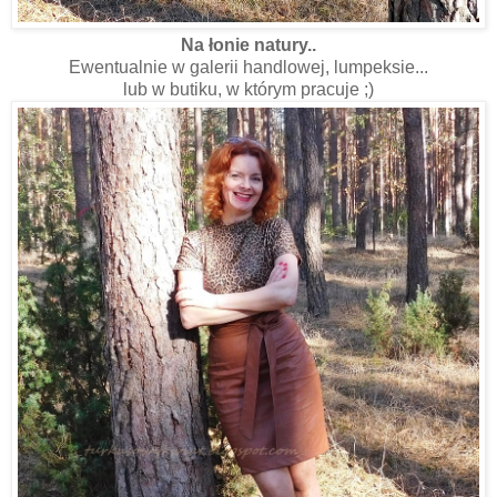
Na łonie natury..
Ewentualnie w galerii handlowej, lumpeksie...
lub w butiku, w którym pracuje ;)