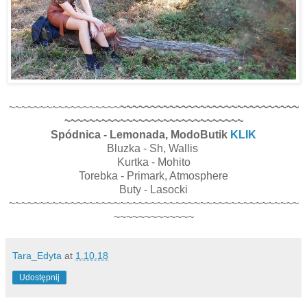
~~~~~~~~~~~~~~~~~~
~~~~~~~~~~~~~~~~~~~~~~~~~~~~~
~~~~~~~~~~~~~~~~~~~~~~~~~~~~~
Spódnica - Lemonada, ModoButik
KLIK
Bluzka - Sh, Wallis
Kurtka - Mohito
Torebka - Primark, Atmosphere
Buty - Lasocki
~~~~~~~~~~~~~~~~~~~~~~~~~~~~~~~~~~~~~~~~~~~~~~~
~~~~~~~~~~~~~
Tara_Edyta
at
1.10.18
Udostępnij