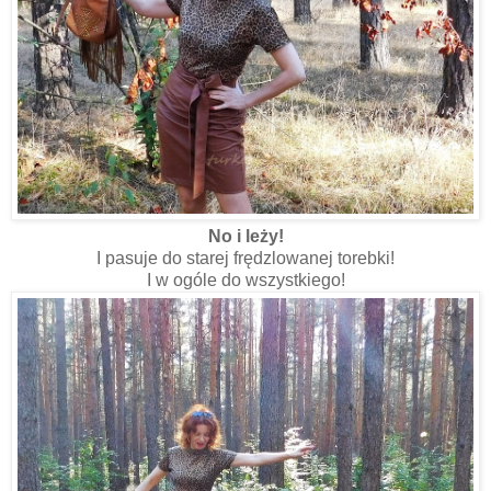
No i leży!
I pasuje do starej frędzlowanej torebki!
I w ogóle do wszystkiego!