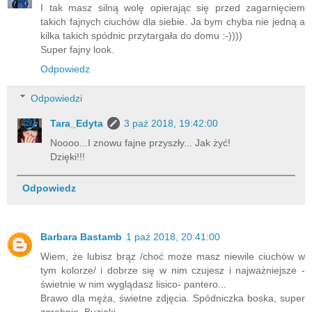
I tak masz silną wolę opierając się przed zagarnięciem
takich fajnych ciuchów dla siebie. Ja bym chyba nie jedną a
kilka takich spódnic przytargała do domu :-))))
Super fajny look.
Odpowiedz
Odpowiedzi
Tara_Edyta
3 paź 2018, 19:42:00
Noooo...I znowu fajne przyszły... Jak żyć!
Dzięki!!!
Odpowiedz
Barbara Bastamb
1 paź 2018, 20:41:00
Wiem, że lubisz brąz /choć może masz niewile ciuchów w
tym kolorze/ i dobrze się w nim czujesz i najważniejsze -
świetnie w nim wyglądasz lisico- pantero...
Brawo dla męża, świetne zdjęcia. Spódniczka boska, super
zgrabnie. Buziaki...