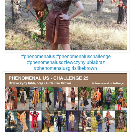
#
phenomenalus
#
phenomenaluschallenge
#
phenomenalusdziewczynylubiabraz
#
phenomenalusgirlslikebrown