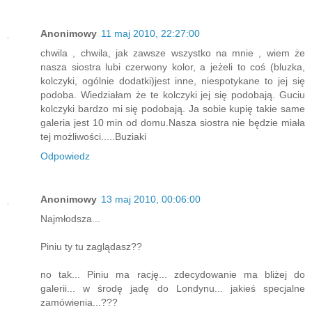
Anonimowy
11 maj 2010, 22:27:00
chwila , chwila, jak zawsze wszystko na mnie , wiem że
nasza siostra lubi czerwony kolor, a jeżeli to coś (bluzka,
kolczyki, ogólnie dodatki)jest inne, niespotykane to jej się
podoba. Wiedziałam że te kolczyki jej się podobają. Guciu
kolczyki bardzo mi się podobają. Ja sobie kupię takie same
galeria jest 10 min od domu.Nasza siostra nie będzie miała
tej możliwości.....Buziaki
Odpowiedz
Anonimowy
13 maj 2010, 00:06:00
Najmłodsza...
Piniu ty tu zaglądasz??
no tak... Piniu ma rację... zdecydowanie ma bliżej do
galerii... w środę jadę do Londynu... jakieś specjalne
zamówienia...???