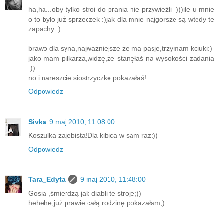
ha,ha...oby tylko stroi do prania nie przywieźli :)))ile u mnie
o to było już sprzeczek :)jak dla mnie najgorsze są wtedy te
zapachy :)
brawo dla syna,najważniejsze że ma pasje,trzymam kciuki:)
jako mam piłkarza,widzę,że stanęłaś na wysokości zadania
:))
no i nareszcie siostrzyczkę pokazałaś!
Odpowiedz
Sivka
9 maj 2010, 11:08:00
Koszulka zajebista!Dla kibica w sam raz:))
Odpowiedz
Tara_Edyta
9 maj 2010, 11:48:00
Gosia ,śmierdzą jak diabli te stroje;))
hehehe,już prawie całą rodzinę pokazałam;)