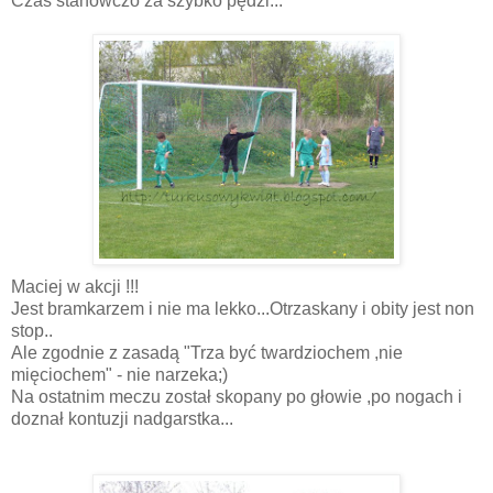
Czas stanowczo za szybko pędzi...
Maciej w akcji !!!
Jest bramkarzem i nie ma lekko...Otrzaskany i obity jest non
stop..
Ale zgodnie z zasadą "Trza być twardziochem ,nie
mięciochem" - nie narzeka;)
Na ostatnim meczu został skopany po głowie ,po nogach i
doznał kontuzji nadgarstka...