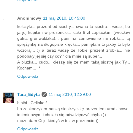
Anonimowy
11 maj 2010, 10:45:00
kolczyki... prezent od siostry... cwana ta siostra... wiesz, bo
ja jej kupiłam w prezencie... całe 6 zł zapłaciłam (wrocław
galria grunwaldzka)... pani na zamówienie mi robiła... tą
sprężynkę na długopisie kręciła... pamiętam to jakby to było
wczoraj... ;) a teraz widzę że Tobie prezent zrobiła... nie
podobały jej się czy co?? dla mnie są super...
A bluzka... cudo... cieszę się że mam taką siostrę jak Ty...
Kocham... :*
Odpowiedz
Tara_Edyta
11 maj 2010, 12:29:00
hihihi...Celinka:*
bo zaskoczyłam naszą siostrzyczkę prezentem urodzinowo-
imieninowym i chciała się odwdzięczyć chyba:))
może dam Ci je kiedyś w też w prezencie;))
Odpowiedz