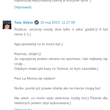
najbardziej wyluzowaną mamą w drużynie syna :)
Odpowiedz
Tara_Edyta
10 maj 2010, 11:27:00
Rzabciu ,wczoraj resztę dnia tylko o piłce gadali:)) A był
remis 1:1;)
Aga,sprawdzę co to może być;)
Klamoty ,dzięki:))
Ja najczęściej jestem ubrana na sportowo i tak najlepiej się
czuję...
Gdybym miała tyle kasy co Victoria ,to bym zaszalała;)
Pani La Mome,nie oddam!
Nurka ,pumki już prawie zdarte,ale na mecze mogą być...
Nie wiem ,co moim stylu ubierania myślą inni;) Pewnie dla
niektórych jestem zbyt wyluzowana;)
Odpowiedz