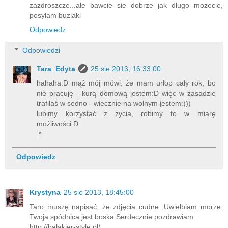
zazdroszcze...ale bawcie sie dobrze jak dlugo mozecie,
posylam buziaki
Odpowiedz
Odpowiedzi
Tara_Edyta
25 sie 2013, 16:33:00
hahaha:D mąż mój mówi, że mam urlop cały rok, bo
nie pracuję - kurą domową jestem:D więc w zasadzie
trafiłaś w sedno - wiecznie na wolnym jestem:)))
lubimy korzystać z życia, robimy to w miarę
możliwości:D
:*
Odpowiedz
Krystyna
25 sie 2013, 18:45:00
Taro muszę napisać, że zdjęcia cudne. Uwielbiam morze.
Twoja spódnica jest boska.Serdecznie pozdrawiam.
http://balakier-style.pl/