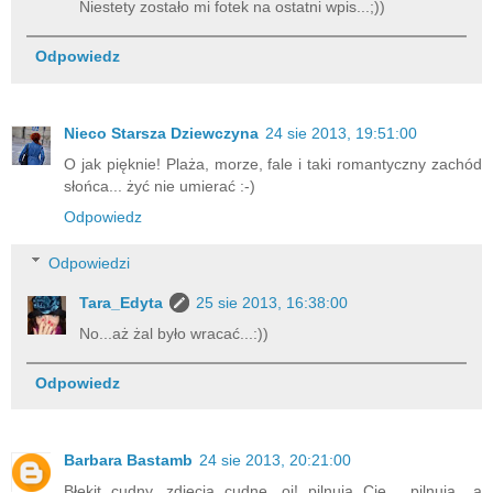
Niestety zostało mi fotek na ostatni wpis...;))
Odpowiedz
Nieco Starsza Dziewczyna
24 sie 2013, 19:51:00
O jak pięknie! Plaża, morze, fale i taki romantyczny zachód
słońca... żyć nie umierać :-)
Odpowiedz
Odpowiedzi
Tara_Edyta
25 sie 2013, 16:38:00
No...aż żal było wracać...:))
Odpowiedz
Barbara Bastamb
24 sie 2013, 20:21:00
Błękit cudny, zdjęcia cudne, oj! pilnują Cię , pilnują....a