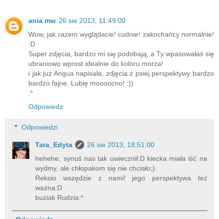
ania mw
26 sie 2013, 11:49:00
Wow, jak razem wyglądacie! cudnie! zakochańcy normalnie!
:D
Super zdjęcia, bardzo mi się podobają, a Ty wpasowałaś się
ubraniowo wprost idealnie do koloru morza!
i jak już Angua napisała, zdjęcia z psiej perspektywy bardzo
bardzo fajne. Lubię moooocno! :))
:*
Odpowiedz
Odpowiedzi
Tara_Edyta
26 sie 2013, 18:51:00
hehehe, synuś nas tak uwiecznił:D kiecka miała iść na
wydmy, ale chłopakom się nie chciało;)
Reksio wszędzie z nami! jego perspektywa też
ważna:D
buziak Rudzia:*