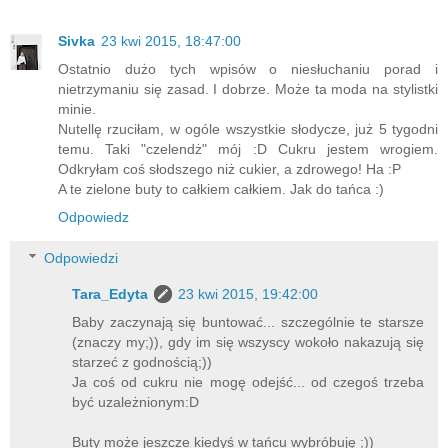
Sivka
23 kwi 2015, 18:47:00
Ostatnio dużo tych wpisów o niesłuchaniu porad i
nietrzymaniu się zasad. I dobrze. Może ta moda na stylistki
minie.
Nutellę rzuciłam, w ogóle wszystkie słodycze, już 5 tygodni
temu. Taki "czelendż" mój :D Cukru jestem wrogiem.
Odkryłam coś słodszego niż cukier, a zdrowego! Ha :P
A te zielone buty to całkiem całkiem. Jak do tańca :)
Odpowiedz
Odpowiedzi
Tara_Edyta
23 kwi 2015, 19:42:00
Baby zaczynają się buntować... szczególnie te starsze
(znaczy my;)), gdy im się wszyscy wokoło nakazują się
starzeć z godnością;))
Ja coś od cukru nie mogę odejść... od czegoś trzeba
być uzależnionym:D
Buty może jeszcze kiedyś w tańcu wybróbuję ;))