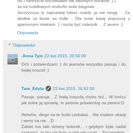
No i nareszcie doczekałam sie zielonych bucików :):)
Ja od nutellowych endorfin wole biegowe ...
Jezzzzzuuu ty naprawdę lubisz nutele, ja nie mogę ... Za
słodkie za tluste za mdłe .. Dla mnie kawę poproszę z
spienionym mlekiem :) i moze być naleśnik ... Z serem ;)
Odpowiedz
Odpowiedzi
.Anna Tym
22 kwi 2015, 20:50:00
Och i potwierdzam :) do jeansów wszystko pasuje i do
białej koszuli :)
Tara_Edyta
23 kwi 2015, 16:52:00
Pasuje, pasuje... Z białą koszulą chyba też... W końcu
jak sobie ją sprawię, to pewnie potwierdzę na pewno:D
Hehehe, długo na te butki czekałaś... Nie miałam okazji
i weny na nie...:D
Żakiet ma taki dziwny kolorek... i gdybym była nadal
szatynką, to tez się bym w nim nie czuła... Szczególnie,