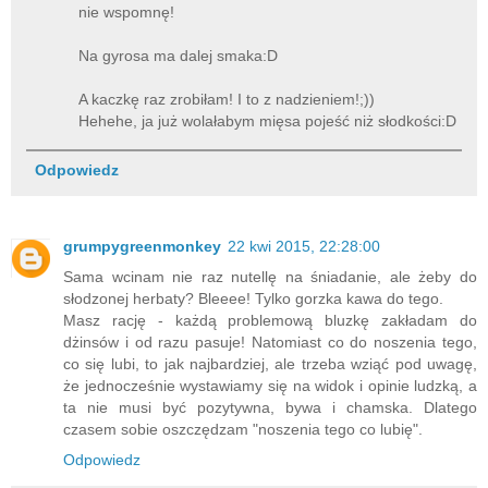
nie wspomnę!
Na gyrosa ma dalej smaka:D
A kaczkę raz zrobiłam! I to z nadzieniem!;))
Hehehe, ja już wolałabym mięsa pojeść niż słodkości:D
Odpowiedz
grumpygreenmonkey
22 kwi 2015, 22:28:00
Sama wcinam nie raz nutellę na śniadanie, ale żeby do
słodzonej herbaty? Bleeee! Tylko gorzka kawa do tego.
Masz rację - każdą problemową bluzkę zakładam do
dżinsów i od razu pasuje! Natomiast co do noszenia tego,
co się lubi, to jak najbardziej, ale trzeba wziąć pod uwagę,
że jednocześnie wystawiamy się na widok i opinie ludzką, a
ta nie musi być pozytywna, bywa i chamska. Dlatego
czasem sobie oszczędzam "noszenia tego co lubię".
Odpowiedz