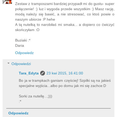
Zestaw z tramposzami bardziej przypadł mi do gustu- super
połączenie! :) luz i wygoda przede wszystkim :) Masz rację,
modą należy się bawić, a nie stresować, co ktoś powie o
naszym ubiorze :P hehe
A tą nutelką to narobiłaś mi smaka... a dopiero co ćwiczyć
skończyłam :O
Buziaki :*
Daria
Odpowiedz
Odpowiedzi
Tara_Edyta
23 kwi 2015, 16:41:00
Bo ja w trampkach ganiam częściej! Szpilki są na jakieś
specjalne wyjścia...albo po domu jak mi się zachce:D
Sorki za nutellę...;)))
:*
Odpowiedz