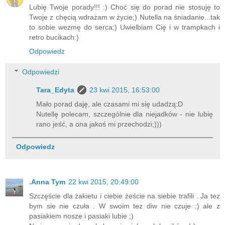
Lubię Twoje porady!!! :) Choć się do porad nie stosuję to
Twoje z chęcią wdrażam w życie;) Nutella na śniadanie...tak
to sobie wezmę do serca;) Uwielbiam Cię i w trampkach i
retro bucikach:)
Odpowiedz
Odpowiedzi
Tara_Edyta
23 kwi 2015, 16:53:00
Mało porad daję, ale czasami mi się udadzą:D
Nutellę polecam, szczególnie dla niejadków - nie lubię
rano jeść, a ona jakoś mi przechodzi;)))
Odpowiedz
.Anna Tym
22 kwi 2015, 20:49:00
Szczęście dla żakietu i ciebie żeście na siebie trafili . Ja tez
bym sie nie czuła . W swoim tez diw nie czuje ;) ale z
pasiakiem nosze i pasiaki lubie ;)