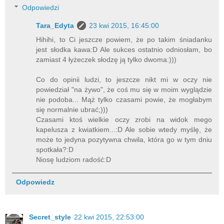
Odpowiedzi
Tara_Edyta
23 kwi 2015, 16:45:00
Hihihi, to Ci jeszcze powiem, że po takim śniadanku
jest słodka kawa:D Ale sukces ostatnio odniosłam, bo
zamiast 4 łyżeczek słodzę ją tylko dwoma:)))
Co do opinii ludzi, to jeszcze nikt mi w oczy nie
powiedział "na żywo", że coś mu się w moim wyglądzie
nie podoba... Mąż tylko czasami powie, że mogłabym
się normalnie ubrać;)))
Czasami ktoś wielkie oczy zrobi na widok mego
kapelusza z kwiatkiem...:D Ale sobie wtedy myślę, że
może to jedyna pozytywna chwila, która go w tym dniu
spotkała?:D
Niosę ludziom radość:D
Odpowiedz
Secret_style
22 kwi 2015, 22:53:00