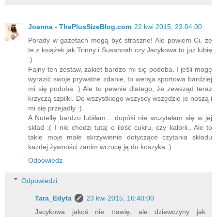
Joanna - ThePlusSizeBlog.com
22 kwi 2015, 23:04:00
Porady w gazetach mogą być straszne! Ale powiem Ci, że
te z książek jak Trinny i Susannah czy Jacykowa to już lubię
:)
Fajny ten zestaw, żakiet bardzo mi się podoba. I jeśli mogę
wyrazić swoje prywatne zdanie, to wersja sportowa bardziej
mi się podoba :) Ale to pewnie dlatego, że zewsząd teraz
krzyczą szpilki. Do wszystkiego wszyscy wszędzie je noszą i
mi się przejadły :)
A Nutellę bardzo lubiłam... dopóki nie wczytałam się w jej
skład :( I nie chodzi tutaj o ilość cukru, czy kalorii.. Ale to
takie moje małe skrzywienie dotyczące czytania składu
każdej żywności zanim wrzucę ją do koszyka :)
Odpowiedz
Odpowiedzi
Tara_Edyta
23 kwi 2015, 16:40:00
Jacykowa jakoś nie trawię, ale dziewczyny jak