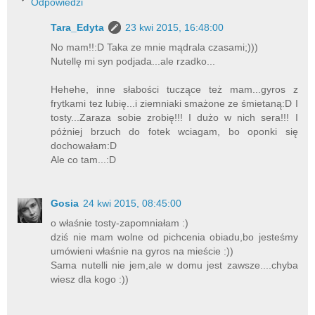
Odpowiedzi
Tara_Edyta
23 kwi 2015, 16:48:00
No mam!!:D Taka ze mnie mądrala czasami;)))
Nutellę mi syn podjada...ale rzadko...
Hehehe, inne słabości tuczące też mam...gyros z
frytkami tez lubię...i ziemniaki smażone ze śmietaną:D I
tosty...Zaraza sobie zrobię!!! I dużo w nich sera!!! I
póżniej brzuch do fotek wciagam, bo oponki się
dochowałam:D
Ale co tam...:D
Gosia
24 kwi 2015, 08:45:00
o właśnie tosty-zapomniałam :)
dziś nie mam wolne od pichcenia obiadu,bo jesteśmy
umówieni właśnie na gyros na mieście :))
Sama nutelli nie jem,ale w domu jest zawsze....chyba
wiesz dla kogo :))