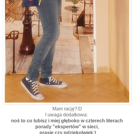
Mam rację?:D
I uwaga dodatkowa:
noś to co lubisz i miej głęboko w czterech literach
porady "ekspertów" w sieci,
prasie czy gdziekolwiek;)