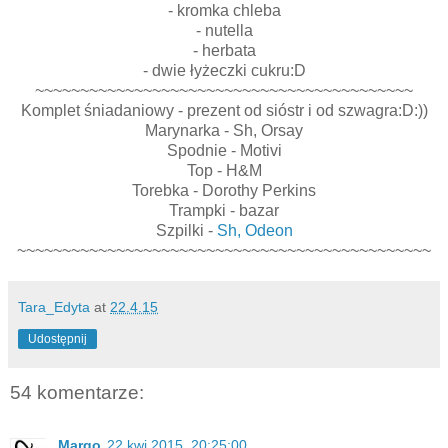
- kromka chleba
- nutella
- herbata
- dwie łyżeczki cukru:D
~~~~~~~~~~~~~~~~~~~~~~~~~~~~~~~~~~~~~~~~~~
Komplet śniadaniowy - prezent od sióstr i od szwagra:D:))
Marynarka - Sh, Orsay
Spodnie - Motivi
Top - H&M
Torebka - Dorothy Perkins
Trampki - bazar
Szpilki -
Sh, Odeon
~~~~~~~~~~~~~~~~~~~~~~~~~~~~~~~~~~~~~~~~~~~~~~
Tara_Edyta
at
22.4.15
Udostępnij
54 komentarze:
Margo
22 kwi 2015, 20:25:00