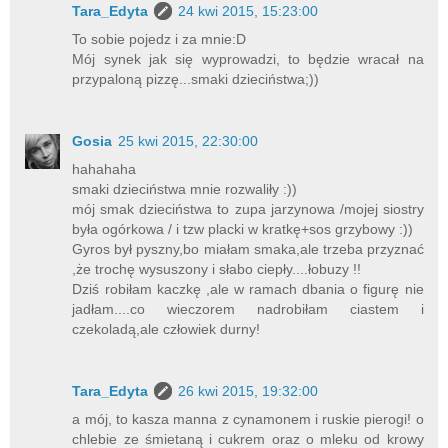
Tara_Edyta
24 kwi 2015, 15:23:00
To sobie pojedz i za mnie:D
Mój synek jak się wyprowadzi, to będzie wracał na
przypaloną pizzę...smaki dzieciństwa;))
Gosia
25 kwi 2015, 22:30:00
hahahaha
smaki dzieciństwa mnie rozwaliły :))
mój smak dzieciństwa to zupa jarzynowa /mojej siostry
była ogórkowa / i tzw placki w kratkę+sos grzybowy :))
Gyros był pyszny,bo miałam smaka,ale trzeba przyznać
,że trochę wysuszony i słabo ciepły....łobuzy !!
Dziś robiłam kaczkę ,ale w ramach dbania o figurę nie
jadłam....co wieczorem nadrobiłam ciastem i
czekoladą,ale człowiek durny!
Tara_Edyta
26 kwi 2015, 19:32:00
a mój, to kasza manna z cynamonem i ruskie pierogi! o
chlebie ze śmietaną i cukrem oraz o mleku od krowy