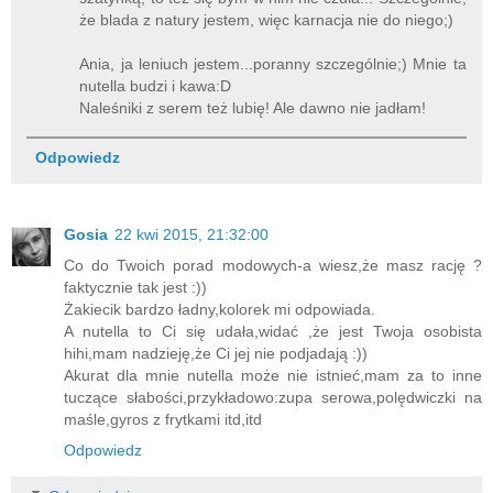
że blada z natury jestem, więc karnacja nie do niego;)
Ania, ja leniuch jestem...poranny szczególnie;) Mnie ta
nutella budzi i kawa:D
Naleśniki z serem też lubię! Ale dawno nie jadłam!
Odpowiedz
Gosia
22 kwi 2015, 21:32:00
Co do Twoich porad modowych-a wiesz,że masz rację ?
faktycznie tak jest :))
Żakiecik bardzo ładny,kolorek mi odpowiada.
A nutella to Ci się udała,widać ,że jest Twoja osobista
hihi,mam nadzieję,że Ci jej nie podjadają :))
Akurat dla mnie nutella może nie istnieć,mam za to inne
tuczące słabości,przykładowo:zupa serowa,polędwiczki na
maśle,gyros z frytkami itd,itd
Odpowiedz