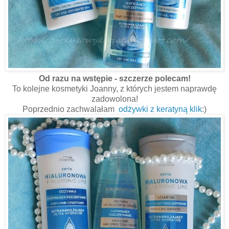
Od razu na wstępie - szczerze polecam!
To kolejne kosmetyki Joanny, z których jestem naprawdę
zadowolona!
Poprzednio zachwalałam
odżywki z keratyną klik
:)