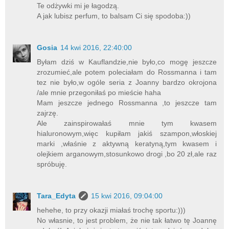
Te odżywki mi je łagodzą.
A jak lubisz perfum, to balsam Ci się spodoba:))
Gosia
14 kwi 2016, 22:40:00
Byłam dziś w Kauflandzie,nie było,co mogę jeszcze
zrozumieć,ale potem poleciałam do Rossmanna i tam
tez nie było,w ogóle seria z Joanny bardzo okrojona
/ale mnie przegoniłaś po mieście haha
Mam jeszcze jednego Rossmanna ,to jeszcze tam
zajrzę.
Ale zainspirowałaś mnie tym kwasem
hialuronowym,więc kupiłam jakiś szampon,włoskiej
marki ,właśnie z aktywną keratyną,tym kwasem i
olejkiem arganowym,stosunkowo drogi ,bo 20 zł,ale raz
spróbuję.
Tara_Edyta
15 kwi 2016, 09:04:00
hehehe, to przy okazji miałaś trochę sportu:)))
No własnie, to jest problem, że nie tak łatwo tę Joannę