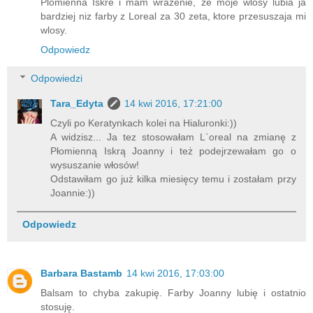
Plomienna Iskre i mam wrazenie, ze moje wlosy lubia ja
bardziej niz farby z Loreal za 30 zeta, ktore przesuszaja mi
wlosy.
Odpowiedz
Odpowiedzi
Tara_Edyta
14 kwi 2016, 17:21:00
Czyli po Keratynkach kolei na Hialuronki:))
A widzisz... Ja tez stosowałam L`oreal na zmianę z
Płomienną Iskrą Joanny i też podejrzewałam go o
wysuszanie włosów!
Odstawiłam go już kilka miesięcy temu i zostałam przy
Joannie:))
Odpowiedz
Barbara Bastamb
14 kwi 2016, 17:03:00
Balsam to chyba zakupię. Farby Joanny lubię i ostatnio
stosuję.