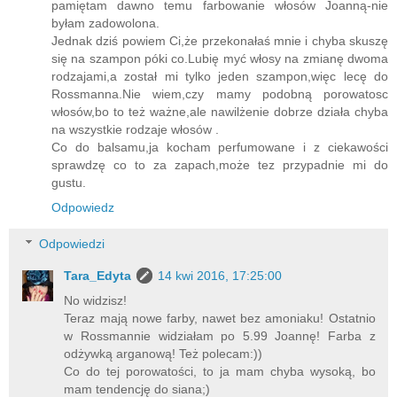
pamiętam dawno temu farbowanie włosów Joanną-nie
byłam zadowolona.
Jednak dziś powiem Ci,że przekonałaś mnie i chyba skuszę
się na szampon póki co.Lubię myć włosy na zmianę dwoma
rodzajami,a został mi tylko jeden szampon,więc lecę do
Rossmanna.Nie wiem,czy mamy podobną porowatosc
włosów,bo to też ważne,ale nawilżenie dobrze działa chyba
na wszystkie rodzaje włosów .
Co do balsamu,ja kocham perfumowane i z ciekawości
sprawdzę co to za zapach,może tez przypadnie mi do
gustu.
Odpowiedz
Odpowiedzi
Tara_Edyta
14 kwi 2016, 17:25:00
No widzisz!
Teraz mają nowe farby, nawet bez amoniaku! Ostatnio
w Rossmannie widziałam po 5.99 Joannę! Farba z
odżywką arganową! Też polecam:))
Co do tej porowatości, to ja mam chyba wysoką, bo
mam tendencję do siana;)