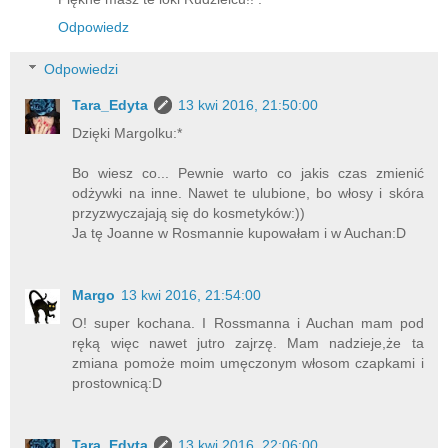
Odpowiedz
Odpowiedzi
Tara_Edyta
13 kwi 2016, 21:50:00
Dzięki Margolku:*
Bo wiesz co... Pewnie warto co jakis czas zmienić
odżywki na inne. Nawet te ulubione, bo włosy i skóra
przyzwyczajają się do kosmetyków:))
Ja tę Joanne w Rosmannie kupowałam i w Auchan:D
Margo
13 kwi 2016, 21:54:00
O! super kochana. I Rossmanna i Auchan mam pod
ręką więc nawet jutro zajrzę. Mam nadzieje,że ta
zmiana pomoże moim umęczonym włosom czapkami i
prostownicą:D
Tara_Edyta
13 kwi 2016, 22:06:00