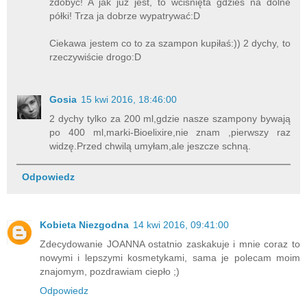
zdobyć! A jak już jest, to wciśnięta gdzieś na dolne
półki! Trza ja dobrze wypatrywać:D
Ciekawa jestem co to za szampon kupiłaś:)) 2 dychy, to
rzeczywiście drogo:D
Gosia
15 kwi 2016, 18:46:00
2 dychy tylko za 200 ml,gdzie nasze szampony bywają
po 400 ml,marki-Bioelixire,nie znam ,pierwszy raz
widzę.Przed chwilą umyłam,ale jeszcze schną.
Odpowiedz
Kobieta Niezgodna
14 kwi 2016, 09:41:00
Zdecydowanie JOANNA ostatnio zaskakuje i mnie coraz to
nowymi i lepszymi kosmetykami, sama je polecam moim
znajomym, pozdrawiam ciepło ;)
Odpowiedz