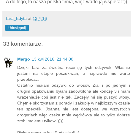
A do tego, to nasza polska firma, więc warto ją wspierać:))
Tara_Edyta
at
13.4.16
Udostępnij
33 komentarze:
Margo
13 kwi 2016, 21:44:00
Dzięki Tara za świetną recenzję tych odżywek. Własnie
jestem na etapie poszukiwań, a naprawdę nie warto
przepłacać.
Ostatnio miałam odzywki do włosów Ziai i po jednym i
drugim opakowaniu byłam zadowolona ale konczę 3 i mam
wrażenie,że coś jest nie tak. Zaczęły mi się puszyć włosy.
Chętnie skorzystam z porady i zakupię w najbliższym czasie
ten specyfik. Joanna nie jest dostępna we wszystkich
drogeriach więc czeka mnie wędrówka ale to tylko dobrze
zrobi mojemu tyłkowi:))))
Piękne masz te loki Rudzielcu!! :*