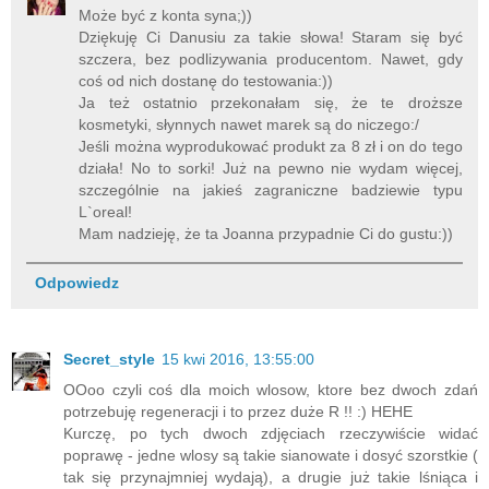
Może być z konta syna;))
Dziękuję Ci Danusiu za takie słowa! Staram się być
szczera, bez podlizywania producentom. Nawet, gdy
coś od nich dostanę do testowania:))
Ja też ostatnio przekonałam się, że te droższe
kosmetyki, słynnych nawet marek są do niczego:/
Jeśli można wyprodukować produkt za 8 zł i on do tego
działa! No to sorki! Już na pewno nie wydam więcej,
szczególnie na jakieś zagraniczne badziewie typu
L`oreal!
Mam nadzieję, że ta Joanna przypadnie Ci do gustu:))
Odpowiedz
Secret_style
15 kwi 2016, 13:55:00
OOoo czyli coś dla moich wlosow, ktore bez dwoch zdań
potrzebuję regeneracji i to przez duże R !! :) HEHE
Kurczę, po tych dwoch zdjęciach rzeczywiście widać
poprawę - jedne wlosy są takie sianowate i dosyć szorstkie (
tak się przynajmniej wydają), a drugie już takie lśniąca i