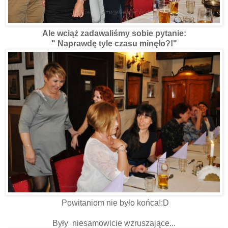
Ale wciąż zadawaliśmy sobie pytanie:
" Naprawdę tyle czasu minęło?!"
Powitaniom nie było końca!:D
Były niesamowicie wzruszające...