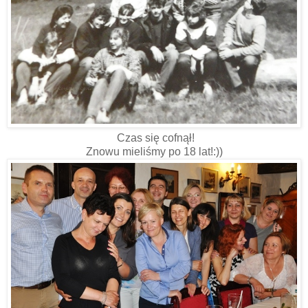
Czas się cofnął!
Znowu mieliśmy po 18 lat!:))