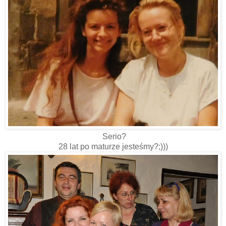
Serio?
28 lat po maturze jesteśmy?;)))