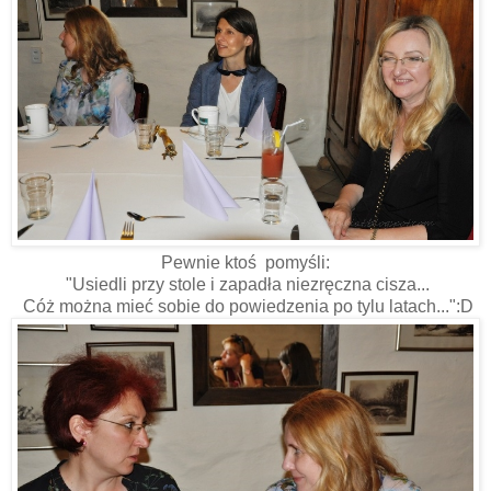
Pewnie ktoś pomyśli:
"Usiedli przy stole i zapadła niezręczna cisza...
Cóż można mieć sobie do powiedzenia po tylu latach...":D