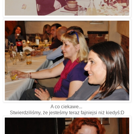
A co ciekawe...
Stwierdziliśmy, że jesteśmy teraz fajniejsi niż kiedyś:D