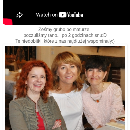
Żeśmy grubo po maturze,
poczuliśmy rano... po 2 godzinach snu:D
Te niedobitki, które z nas najdłużej wspominały;)