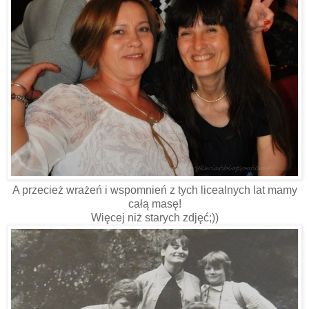
A przecież wrażeń i wspomnień z tych licealnych lat mamy
całą masę!
Więcej niż starych zdjęć;))