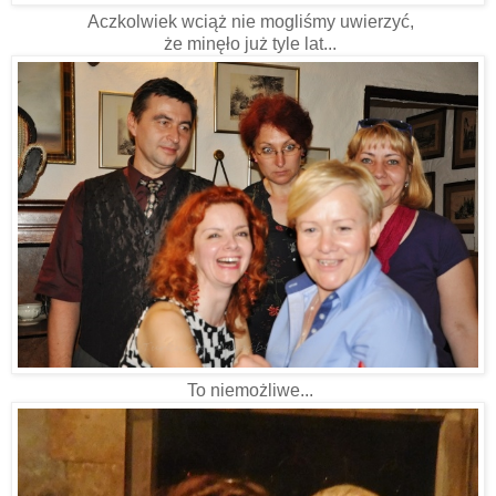
Aczkolwiek wciąż nie mogliśmy uwierzyć,
że minęło już tyle lat...
To niemożliwe...