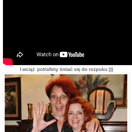
I wciąż potrafimy śmiać się do rozpuku:)))