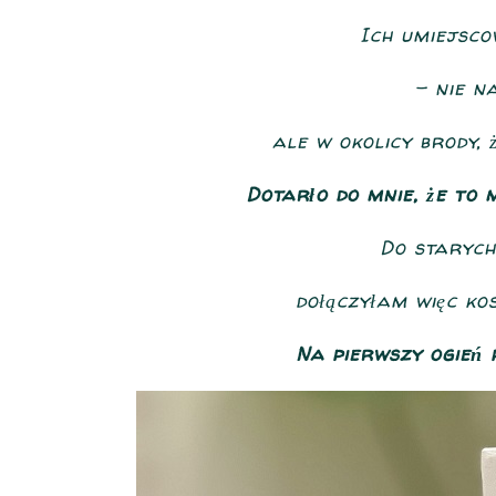
Ich umiejscow
- nie n
ale w okolicy brody, 
Dotarło do mnie, że to
Do staryc
dołączyłam więc ko
Na pierwszy ogień 