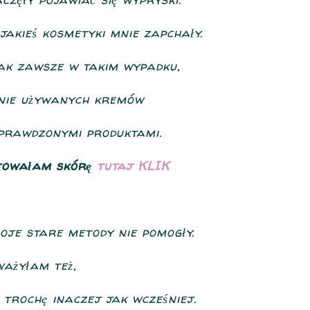
jakieś kosmetyki mnie zapchały.
jak zawsze w takim wypadku,
enie używanych kremów
sprawdzonymi produktami.
towałam skórę
tutaj KLIK
oje stare metody nie pomogły.
ażyłam też,
 trochę inaczej jak wcześniej.