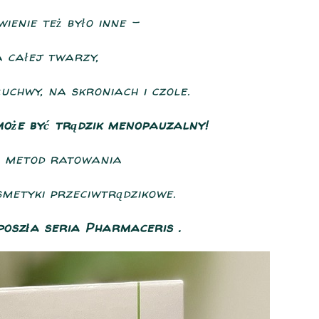
ienie też było inne -
a całej twarzy,
żuchwy, na skroniach i czole.
 może być trądzik menopauzalny!
h metod ratowania
smetyki przeciwtrądzikowe.
poszła seria Pharmaceris .