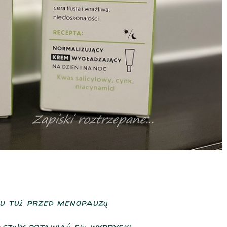
u tuż przed menopauzą
zęły pojawiać się wypryski.